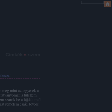
Címkék
»
szem
j hozzá!
m meg mint azt egyesek a
tatványomat is túléltem,
em szarok be a fájdalomtól
 azt remélem csak. Jövőre