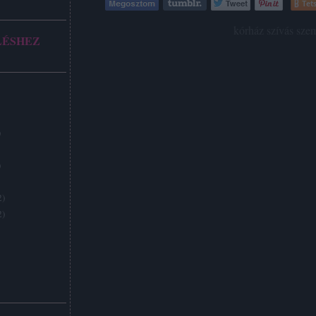
Tets
Címkék:
kórház
szívás
sze
LÉSHEZ
)
)
2
)
2
)