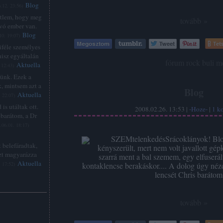
Blog
.12. 23:56
)
étlem, hogy meg
tovább »
lvó ember van.
Blog
10. 19:07
)
Tets
féle személyes
hisz egyáltalán
Címkék:
fórum
rock
buli
me
Aktuella
 12:43
)
zünk. Ezek a
, mintsem azt a
Blog
Aktuella
. 22:07
)
is utáltak ott.
2008.02.26. 13:53 |
-Hoze-
|
1
k
barátom, a Dr
.06.01. 18:17
)
SZEMtelenkedésSrácoklányok! Blog
 belefáradtak,
kényszerült, mert nem volt javallott gé
zt magyarázza
szarrá ment a bal szemem, egy elfuserált 
Aktuella
. 17:52
)
kontaklencse berakáskor.... A dolog úgy néze
lencsét Chris baráto
tovább »
: