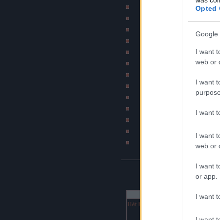
Szakítós történetek b
Opted 
Subba - A mindennapi 
Bombahír
Google 
Psychobilly blog (by Ír
I want t
BKV figyelő blo
web or d
Jó szar tetkód van
Napiszar
I want t
Bash.hu / vicces RSS
purpose
Katonatörténetek b
DJ Fm (Online netra
I want 
Hírcsárda portál
Napi rajz
I want t
Havaria Press
web or d
I want t
NAPTÁR
or app.
augusztus 2026
I want t
Hét
Ked
Sze
Csü
Pén
Szo
Vas
1
2
I want t