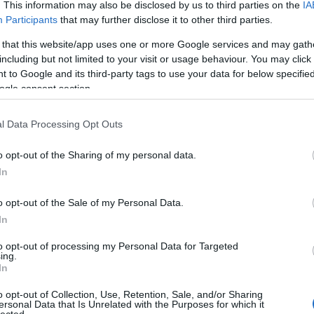
. This information may also be disclosed by us to third parties on the
IA
Participants
that may further disclose it to other third parties.
 that this website/app uses one or more Google services and may gath
including but not limited to your visit or usage behaviour. You may click 
 to Google and its third-party tags to use your data for below specifi
ogle consent section.
l Data Processing Opt Outs
o opt-out of the Sharing of my personal data.
In
o opt-out of the Sale of my Personal Data.
In
to opt-out of processing my Personal Data for Targeted
:
ing.
In
blogunk
o opt-out of Collection, Use, Retention, Sale, and/or Sharing
ersonal Data that Is Unrelated with the Purposes for which it
r
lected.