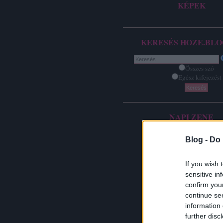
KÉPEK
KERESÉS HOZE.BLO
Összes szó
Egész kifejezést
NAPI ZENE
Blog -
Do 
If you wish 
sensitive in
confirm you
continue se
information 
further disc