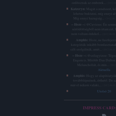
ordítoznak az emberek...
(
2012.06
Katzeryn:
Magát a rendszert, k
lehetne buktatni, míg ennyi a
Míg ennyi hazugság...
(
2012.06.
-- Hoze --:
@Cuvious: Én semmi
sértődöttségből nem írtam ezt, 
nem voltam érdekel...
(
2012.06.02.
Amphis:
Hoze, ne faszfejez
kategóriák inkább bomlasztanak
célt szolgálnák, amit...
(
2012.06.01
-- Hoze --:
@szilagyizoe: Téged 
Engem is. Mitöbb Dan Dalton 
Melancholiát, és min...
(
2012
Aktuella
Amphis:
Hogy az alapítóatyák
továbblépnének, érthető. De a
már el nekem valaki,...
(
2012.06.01
Utolsó 20
IMPRESS CARD