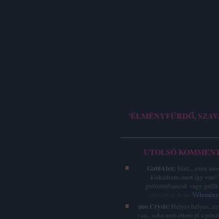
'ÉLMÉNYFÜRDŐ, SZAV
UTOLSÓ KOMMEN
GabiAlex:
Hátt....ezen mo
kiakadtam, mert így van!
pirítottribancok vagy grillk
Vélemény 
(
2013.06.04. 00:46
)
neo.Crysis:
Helyes helyes...e
van...soha nem értem pl a pénz