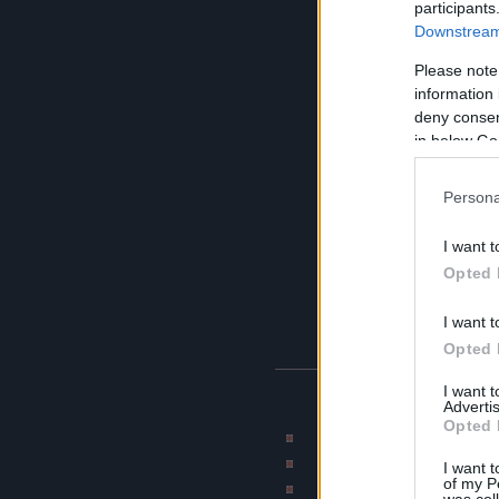
participants
Downstream 
Please note
information 
deny consent
in below Go
Persona
I want t
Opted 
I want t
Opted 
I want 
BLOG AJÁNLÓK
Advertis
Opted 
Rajzmester képmontázs 
CAT blogja
I want t
of my P
Munkahelyi terro
was col