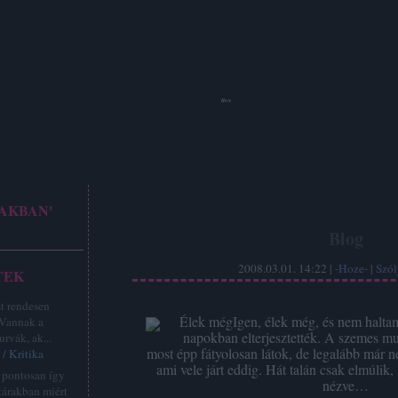
Hoze
AKBAN'
Blog
2008.03.01. 14:22 |
-Hoze-
|
Szól
TEK
st rendesen
Élek mégIgen, élek még, és nem halta
 Vannak a
napokban elterjesztették. A szemes mu
urvák, ak...
most épp fátyolosan látok, de legalább már n
/ Kritika
ami vele járt eddig. Hát talán csak elmúlik,
z pontosan így
nézve…
tárakban miért