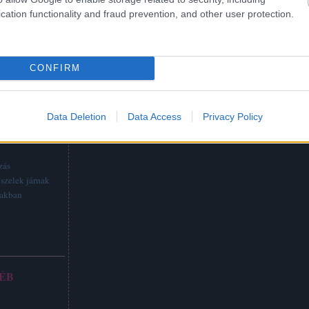
cation functionality and fraud prevention, and other user protection.
CONFIRM
Data Deletion
Data Access
Privacy Policy
TTABB
zás
szelek járnak
vakban
ÉB