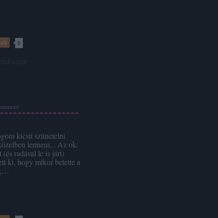
zik
0
tal
szem
omment
om kicsit szünetelni
pközelben lennem... Az ok:
(és radásul le is járt)
tt ki, hogy mikor betette a
m,…