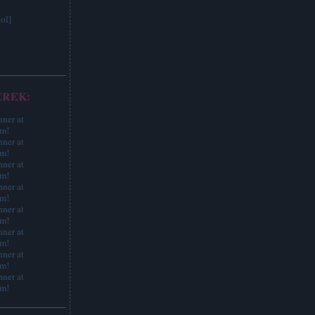
ol]
EREK: