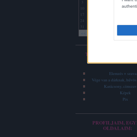
3
4
5
6
7
8
9
authenti
10
11
12
13
14
15
16
17
18
19
20
21
22
23
24
25
26
27
28
29
30
31
<<
<
Archív
TOP 5 - LEGOLVASO
ÍRÁSOK
Elemzés + szava
Vége van a dárknak, hűvös 
Karácsony, címsza
Képek
Pix
PROFILJAIM, EGY
OLDALAIM: