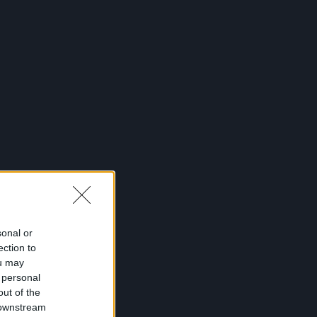
sonal or
ection to
ou may
 personal
out of the
 downstream