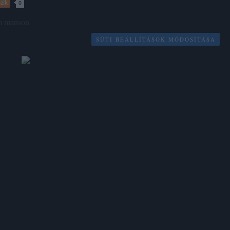
zik
0
m
manson
SÜTI BEÁLLÍTÁSOK MÓDOSÍTÁSA