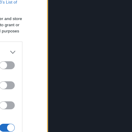
B’s List of
er and store
to grant or
ed purposes