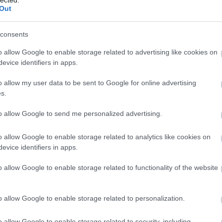
logja
Out
szenny
consents
barát)
o allow Google to enable storage related to advertising like cookies on
g
evice identifiers in apps.
!
o allow my user data to be sent to Google for online advertising
-sek
s.
log
dio)
to allow Google to send me personalized advertising.
o allow Google to enable storage related to analytics like cookies on
evice identifiers in apps.
o allow Google to enable storage related to functionality of the website
o allow Google to enable storage related to personalization.
o allow Google to enable storage related to security, including