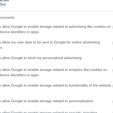
logja
Out
szenny
consents
barát)
o allow Google to enable storage related to advertising like cookies on
g
evice identifiers in apps.
!
o allow my user data to be sent to Google for online advertising
-sek
s.
log
dio)
to allow Google to send me personalized advertising.
o allow Google to enable storage related to analytics like cookies on
evice identifiers in apps.
o allow Google to enable storage related to functionality of the website
o allow Google to enable storage related to personalization.
o allow Google to enable storage related to security, including