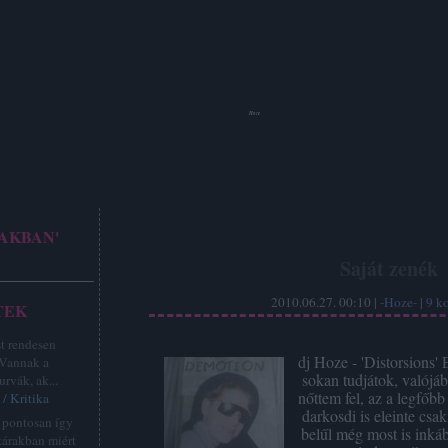
Hoze
AKBAN'
Saját zenék
2010.06.27. 00:10 |
-Hoze-
|
9
k
TEK
st rendesen
dj Hoze - 'Distorsions'
 Vannak a
sokan tudjátok, valójáb
urvák, ak...
nőttem fel, az a legfőbb
/ Kritika
darkosdi is eleinte csa
z pontosan így
belűl még most is inká
tárakban miért