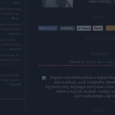
mind zeneileg,
Blog
.12. 23:56
)
étlem, hogy meg
lvó ember van.
tovább »
Blog
10. 19:07
)
féle személyes
Tets
hisz egyáltalán
Aktuella
 12:43
)
Címkék:
lemez
saját
techn
zünk. Ezek a
, mintsem azt a
Aktuella
. 22:07
)
Fashion
is utáltak ott.
barátom, a Dr
2009.04.27. 03:45 |
-Hoze-
|
48
k
.06.01. 18:17
)
 belefáradtak,
Hajnali varrodaRászoktam a hajnali blog
zt magyarázza
mint a pékség, azok is hajnalba sütne
Aktuella
. 17:52
)
fogyasztó meg megkapja ropogósan a friss á
sütöm a reggelit, nyamm. Amúgy ed
ezért szabadultam csak 
:
tovább »