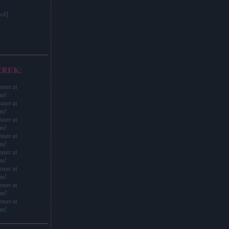
ol]
EREK: