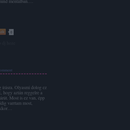
 mind mentálban.…
zik
0
o
dj hoze
omment
 írásra. Olyasmi dolog ez
k, hogy aztán reggelre a
rút. Most is ez van, épp
dig varrtam most,
ekkor…