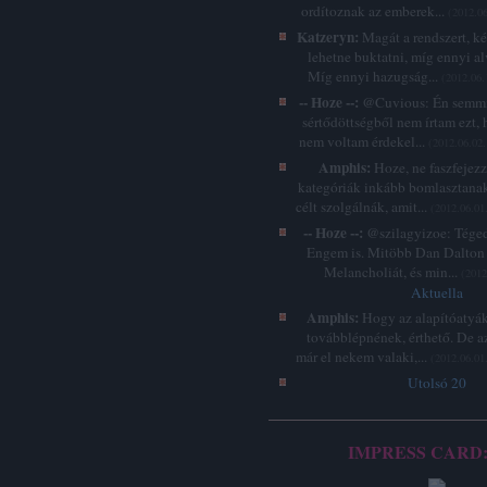
ordítoznak az emberek...
(
2012.06
Katzeryn:
Magát a rendszert, k
lehetne buktatni, míg ennyi a
Míg ennyi hazugság...
(
2012.06.
-- Hoze --:
@Cuvious: Én semmi
sértődöttségből nem írtam ezt, 
nem voltam érdekel...
(
2012.06.02.
Amphis:
Hoze, ne faszfejez
kategóriák inkább bomlasztanak
célt szolgálnák, amit...
(
2012.06.01
-- Hoze --:
@szilagyizoe: Téged 
Engem is. Mitöbb Dan Dalton 
Melancholiát, és min...
(
2012
Aktuella
Amphis:
Hogy az alapítóatyák
továbblépnének, érthető. De a
már el nekem valaki,...
(
2012.06.01
Utolsó 20
IMPRESS CARD