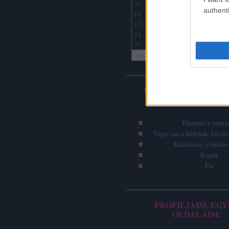
3
4
5
6
7
8
9
authenti
10
11
12
13
14
15
16
17
18
19
20
21
22
23
24
25
26
27
28
29
30
31
<<
<
Archív
TOP 5 - LEGOLVASO
ÍRÁSOK
Elemzés + szava
Vége van a dárknak, hűvös 
Karácsony, címsza
Képek
Pix
PROFILJAIM, EGY
OLDALAIM: