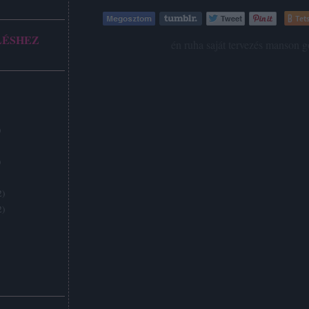
Tets
LÉSHEZ
Címkék:
én
ruha
saját
tervezés
manson
g
)
)
2
)
2
)