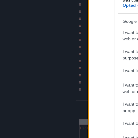
Szakítós történetek b
Opted 
Subba - A mindennapi 
Bombahír
Google 
Psychobilly blog (by Ír
I want t
BKV figyelő blo
web or d
Jó szar tetkód van
Napiszar
I want t
Bash.hu / vicces RSS
purpose
Katonatörténetek b
DJ Fm (Online netra
I want 
Hírcsárda portál
Napi rajz
I want t
Havaria Press
web or d
I want t
NAPTÁR
or app.
augusztus 2026
I want t
Hét
Ked
Sze
Csü
Pén
Szo
Vas
1
2
I want t