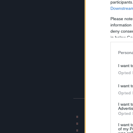
participants
Downstream 
Please note
information 
deny consent
in below Go
Persona
I want t
Opted 
I want t
Opted 
I want 
BLOG AJÁNLÓK
Advertis
Opted 
Rajzmester képmontázs 
CAT blogja
I want t
of my P
Munkahelyi terro
was col