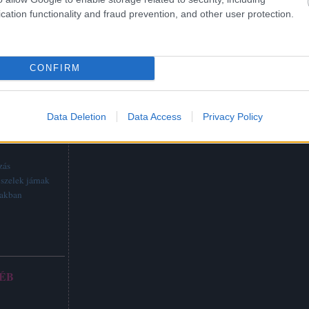
cation functionality and fraud prevention, and other user protection.
CONFIRM
Data Deletion
Data Access
Privacy Policy
TTABB
zás
szelek járnak
vakban
ÉB