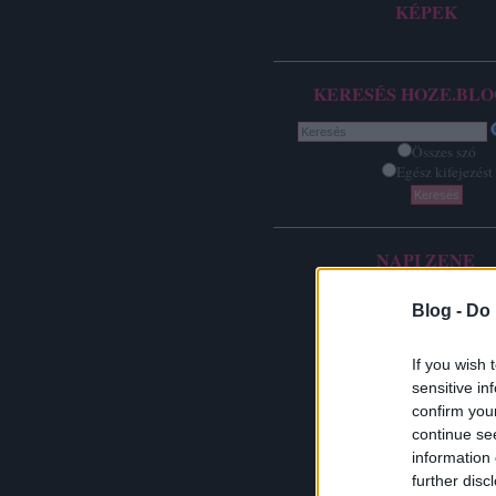
KÉPEK
KERESÉS HOZE.BLO
Összes szó
Egész kifejezést
NAPI ZENE
Blog -
Do 
If you wish 
sensitive in
confirm you
continue se
information 
further disc