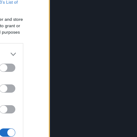
B’s List of
er and store
to grant or
ed purposes