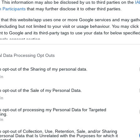
. This information may also be disclosed by us to third parties on the
IA
Participants
that may further disclose it to other third parties.
 that this website/app uses one or more Google services and may gath
including but not limited to your visit or usage behaviour. You may click 
 to Google and its third-party tags to use your data for below specifi
ogle consent section.
l Data Processing Opt Outs
o opt-out of the Sharing of my personal data.
In
o opt-out of the Sale of my Personal Data.
In
to opt-out of processing my Personal Data for Targeted
:
ing.
In
blogunk
o opt-out of Collection, Use, Retention, Sale, and/or Sharing
ersonal Data that Is Unrelated with the Purposes for which it
r
lected.