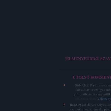
'ÉLMÉNYFÜRDŐ, SZAV
UTOLSÓ KOMMEN
GabiAlex:
Hátt....ezen mo
kiakadtam, mert így van!
pirítottribancok vagy grillk
Vélemény 
(
2013.06.04. 00:46
)
neo.Crysis:
Helyes helyes...e
van...soha nem értem pl a pénz