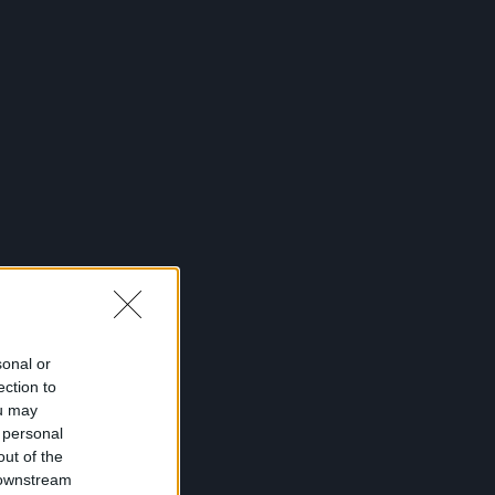
sonal or
ection to
ou may
 personal
out of the
 downstream