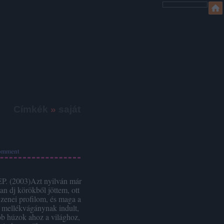
Címkék
»
saját
omment
 EP. (2003)Azt nyilván már
an dj körökből jöttem, ott
 zenei profilom, és maga a
k mellékvágánynak indult,
bb húzok ahoz a világhoz,