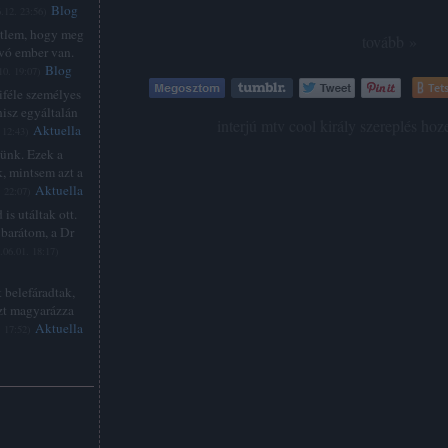
Blog
.12. 23:56
)
étlem, hogy meg
tovább »
lvó ember van.
Blog
10. 19:07
)
Tets
féle személyes
hisz egyáltalán
Címkék:
interjú
mtv
cool
király
szereplés
hoz
Aktuella
 12:43
)
zünk. Ezek a
, mintsem azt a
Aktuella
. 22:07
)
is utáltak ott.
barátom, a Dr
.06.01. 18:17
)
 belefáradtak,
zt magyarázza
Aktuella
. 17:52
)
: