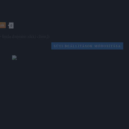
zik
0
e
linda daemon
rikki church
SÜTI BEÁLLÍTÁSOK MÓDOSÍTÁSA