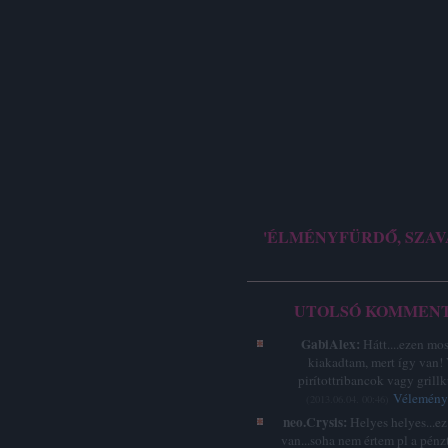
'ÉLMÉNYFÜRDŐ, SZAV
UTOLSÓ KOMMEN
GabiAlex:
Hátt....ezen mo
kiakadtam, mert így van!
pirítottribancok vagy grillk
Vélemény 
(
2013.06.04. 00:46
)
neo.Crysis:
Helyes helyes...e
van...soha nem értem pl a pénz