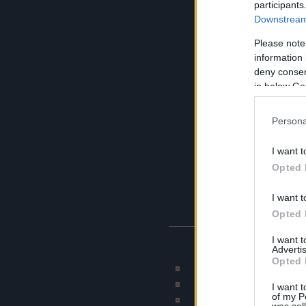
participants
Downstream 
Please note
information 
deny consent
in below Go
Persona
I want t
Opted 
I want t
Opted 
I want 
BLOG AJÁNLÓK
Advertis
Opted 
Rajzmester képmontázs 
CAT blogja
I want t
of my P
Munkahelyi terro
was col