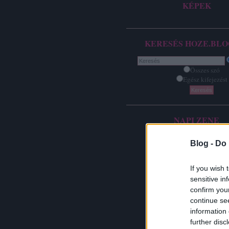
KÉPEK
KERESÉS HOZE.BLO
Összes szó
Egész kifejezést
NAPI ZENE
Blog -
Do 
If you wish 
sensitive in
confirm you
continue se
information 
further disc