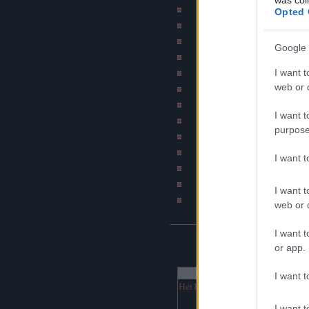
Szakítós történetek b
Opted 
Subba - A mindennapi 
Bombahír
Google 
Psychobilly blog (by Ír
I want t
BKV figyelő blo
web or d
Jó szar tetkód van
Napiszar
I want t
Bash.hu / vicces RSS
purpose
Katonatörténetek b
DJ Fm (Online netra
I want 
Hírcsárda portál
Napi rajz
I want t
Havaria Press
web or d
I want t
NAPTÁR
or app.
augusztus 2026
I want t
Hét
Ked
Sze
Csü
Pén
Szo
Vas
1
2
I want t