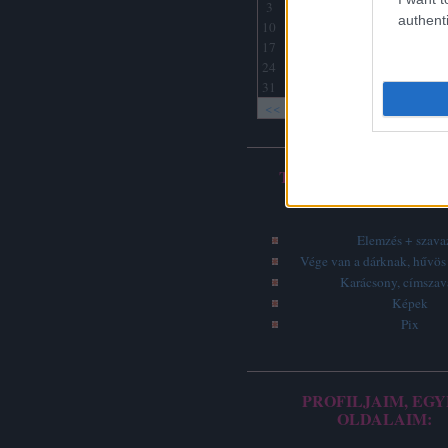
3
4
5
6
7
8
9
authenti
10
11
12
13
14
15
16
17
18
19
20
21
22
23
24
25
26
27
28
29
30
31
<<
<
Archív
TOP 5 - LEGOLVASO
ÍRÁSOK
Elemzés + szava
Vége van a dárknak, hűvös 
Karácsony, címsza
Képek
Pix
PROFILJAIM, EGY
OLDALAIM: