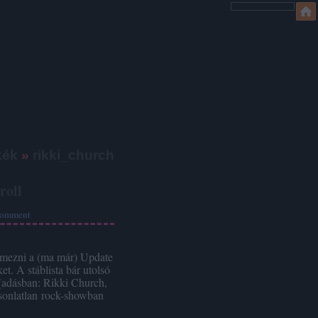
kék
»
rikki_church
roll
omment
lemezni a (ma már) Update
. A stáblista bár utolsó
, (adásban: Rikki Church,
sonlatlan rock-showban