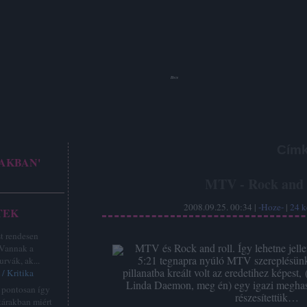
Hoze
Cím
AKBAN'
MTV - Rock and 
2008.09.25. 00:34 |
-Hoze-
|
24
k
TEK
st rendesen
MTV és Rock and roll. Így lehetne jel
 Vannak a
5:21 tegnapra nyúló MTV szereplésünket
urvák, ak...
pillanatba kreált volt az eredetihez képest
/ Kritika
Linda Daemon, meg én) egy igazi megha
z pontosan így
részesítettük…
tárakban miért