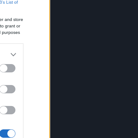
B’s List of
er and store
to grant or
ed purposes