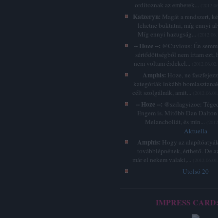
ordítoznak az emberek...
(
2012.06
Katzeryn:
Magát a rendszert, k
lehetne buktatni, míg ennyi a
Míg ennyi hazugság...
(
2012.06.
-- Hoze --:
@Cuvious: Én semmi
sértődöttségből nem írtam ezt, 
nem voltam érdekel...
(
2012.06.02.
Amphis:
Hoze, ne faszfejez
kategóriák inkább bomlasztanak
célt szolgálnák, amit...
(
2012.06.01
-- Hoze --:
@szilagyizoe: Téged 
Engem is. Mitöbb Dan Dalton 
Melancholiát, és min...
(
2012
Aktuella
Amphis:
Hogy az alapítóatyák
továbblépnének, érthető. De a
már el nekem valaki,...
(
2012.06.01
Utolsó 20
IMPRESS CARD