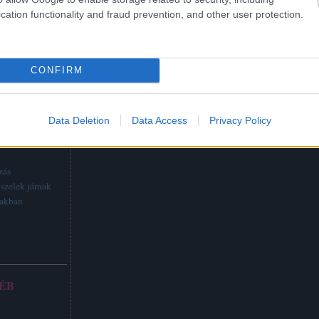
cation functionality and fraud prevention, and other user protection.
CONFIRM
Data Deletion
Data Access
Privacy Policy
TTABB
zás
szelek járnak
vakban
ÉB