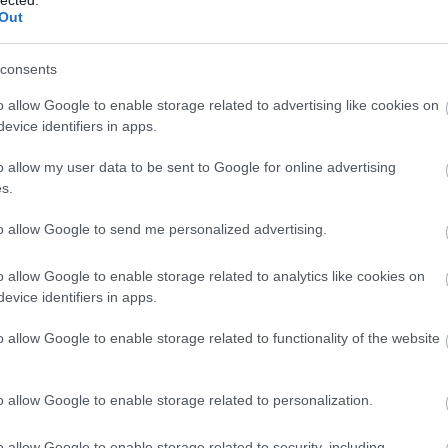
logja
Out
szenny
consents
barát)
o allow Google to enable storage related to advertising like cookies on
g
evice identifiers in apps.
!
o allow my user data to be sent to Google for online advertising
-sek
s.
log
dio)
to allow Google to send me personalized advertising.
o allow Google to enable storage related to analytics like cookies on
evice identifiers in apps.
o allow Google to enable storage related to functionality of the website
o allow Google to enable storage related to personalization.
o allow Google to enable storage related to security, including