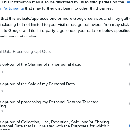
. This information may also be disclosed by us to third parties on the
IA
Participants
that may further disclose it to other third parties.
 that this website/app uses one or more Google services and may gath
including but not limited to your visit or usage behaviour. You may click 
 to Google and its third-party tags to use your data for below specifi
ogle consent section.
l Data Processing Opt Outs
o opt-out of the Sharing of my personal data.
In
o opt-out of the Sale of my Personal Data.
In
to opt-out of processing my Personal Data for Targeted
:
ing.
In
blogunk
o opt-out of Collection, Use, Retention, Sale, and/or Sharing
ersonal Data that Is Unrelated with the Purposes for which it
r
lected.