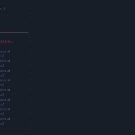
ol]
EREK: