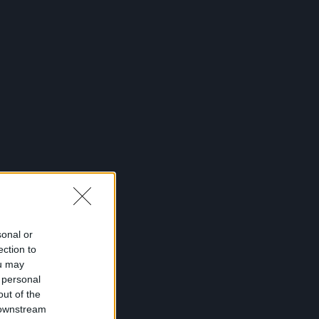
sonal or
ection to
ou may
 personal
out of the
 downstream