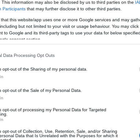
. This information may also be disclosed by us to third parties on the
IA
Participants
that may further disclose it to other third parties.
 that this website/app uses one or more Google services and may gath
including but not limited to your visit or usage behaviour. You may click 
 to Google and its third-party tags to use your data for below specifi
ogle consent section.
l Data Processing Opt Outs
o opt-out of the Sharing of my personal data.
In
o opt-out of the Sale of my Personal Data.
In
to opt-out of processing my Personal Data for Targeted
:
ing.
In
blogunk
o opt-out of Collection, Use, Retention, Sale, and/or Sharing
ersonal Data that Is Unrelated with the Purposes for which it
r
lected.