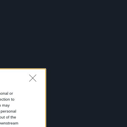
sonal or
ection to
ou may
 personal
out of the
 downstream