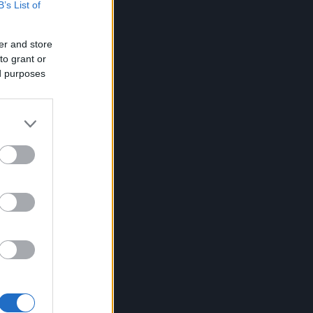
B’s List of
er and store
to grant or
ed purposes