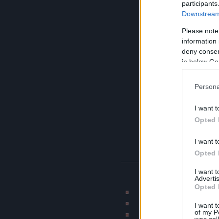
participants
Downstream 
Please note
information 
deny consent
in below Go
Persona
I want t
Opted 
I want t
Opted 
I want 
BLOG AJÁNLÓK
Advertis
Opted 
Rajzmester képmontázs 
CAT blogja
I want t
of my P
Munkahelyi terro
was col