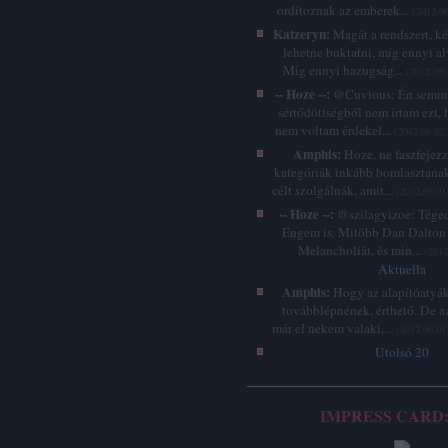
ordítoznak az emberek...
(
2012.06
Katzeryn:
Magát a rendszert, k
lehetne buktatni, míg ennyi a
Míg ennyi hazugság...
(
2012.06.
-- Hoze --:
@Cuvious: Én semmi
sértődöttségből nem írtam ezt, 
nem voltam érdekel...
(
2012.06.02.
Amphis:
Hoze, ne faszfejez
kategóriák inkább bomlasztanak
célt szolgálnák, amit...
(
2012.06.01
-- Hoze --:
@szilagyizoe: Téged 
Engem is. Mitöbb Dan Dalton 
Melancholiát, és min...
(
2012
Aktuella
Amphis:
Hogy az alapítóatyák
továbblépnének, érthető. De a
már el nekem valaki,...
(
2012.06.01
Utolsó 20
IMPRESS CARD