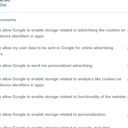
logja
Out
szenny
consents
barát)
o allow Google to enable storage related to advertising like cookies on
g
evice identifiers in apps.
!
o allow my user data to be sent to Google for online advertising
-sek
s.
log
dio)
to allow Google to send me personalized advertising.
o allow Google to enable storage related to analytics like cookies on
evice identifiers in apps.
o allow Google to enable storage related to functionality of the website
o allow Google to enable storage related to personalization.
o allow Google to enable storage related to security, including