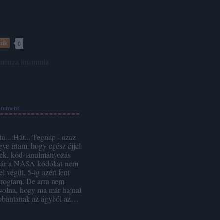
zik
0
luenza
insomnia
omment
ta....Hát... Tegnap - azaz
ye írtam, hogy egész éjjel
szek, kód-tanulmányozás
 Bár a NASA kódókat nem
el végül, 5-ig azért fent
rogtam. De arra nem
volna, hogy ma már hajnal
obbantanak az ágyból az…