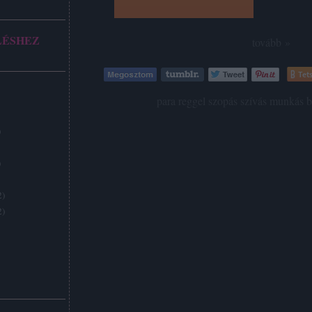
LÉSHEZ
tovább »
Tets
Címkék:
para
reggel
szopás
szívás
munkás
b
)
)
2
)
2
)