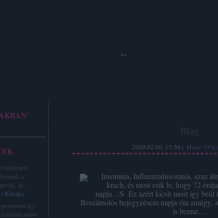
Hoze
AKBAN'
Blog
2009.02.06. 13:56 |
-Hoze-
|
9
k
TEK
st rendesen
Insomnia, InfluenzaInsomnia, azaz álm
 Vannak a
krach, és most esik le, hogy 72 óráj
urvák, ak...
napja...:S Ez azért kicsit most így beüt 
/ Kritika
Beszámolós bejegyzésem napja óta amúgy, a
z pontosan így
is benne…
tárakban miért