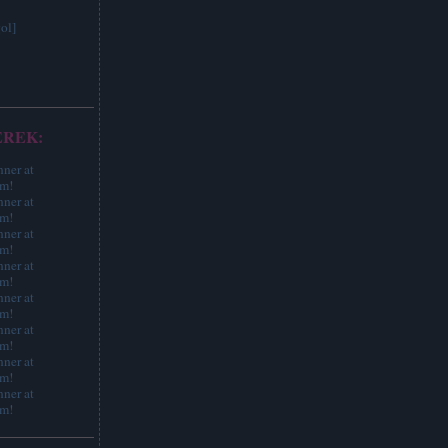
ol]
EREK: