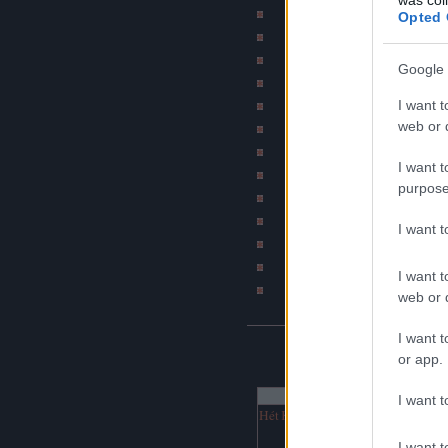
Szakítós történetek b
Opted 
Subba - A mindennapi 
Bombahír
Google 
Psychobilly blog (by Ír
I want t
BKV figyelő blo
web or d
Jó szar tetkód van
Napiszar
I want t
Bash.hu / vicces RSS
purpose
Katonatörténetek b
DJ Fm (Online netra
I want 
Hírcsárda portál
Napi rajz
I want t
Havaria Press
web or d
I want t
NAPTÁR
or app.
augusztus 2026
I want t
Hét
Ked
Sze
Csü
Pén
Szo
Vas
1
2
I want t