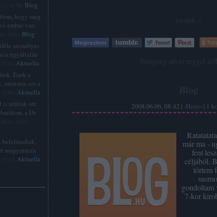
Blog
.12. 23:56
)
étlem, hogy meg
tovább »
lvó ember van.
Blog
10. 19:07
)
Tets
féle személyes
hisz egyáltalán
Címkék:
betegség
alvás
reggel
inf
Aktuella
 12:43
)
zünk. Ezek a
, mintsem azt a
Blog
Aktuella
. 22:07
)
is utáltak ott.
2008.06.06. 08:42 |
-Hoze-
|
1
k
barátom, a Dr
.06.01. 18:17
)
Ratatatata
 belefáradtak,
már ma - ug
zt magyarázza
fent le
Aktuella
. 17:52
)
céljából.
törtem f
susmo
gondoltam 
7-kor kir
: