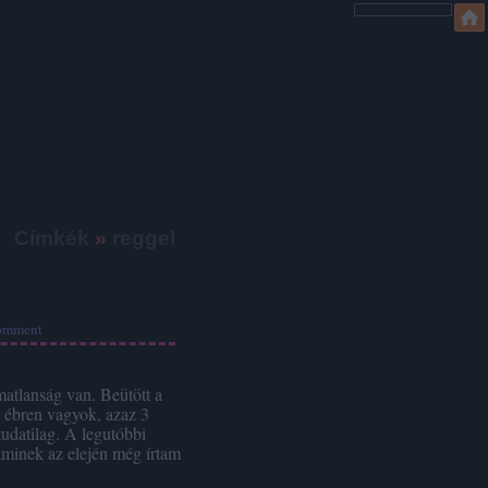
Címkék
»
reggel
omment
atlanság van. Beütött a
a ébren vagyok, azaz 3
tudatilag. A legutóbbi
minek az elején még írtam