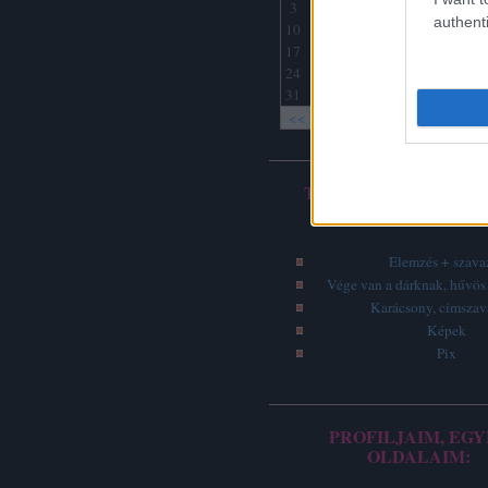
3
4
5
6
7
8
9
authenti
10
11
12
13
14
15
16
17
18
19
20
21
22
23
24
25
26
27
28
29
30
31
<<
<
Archív
TOP 5 - LEGOLVASO
ÍRÁSOK
Elemzés + szava
Vége van a dárknak, hűvös 
Karácsony, címsza
Képek
Pix
PROFILJAIM, EGY
OLDALAIM: