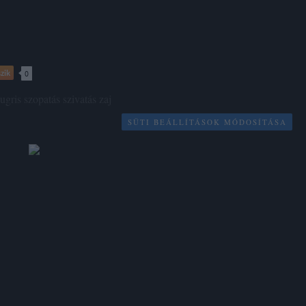
zik
0
ugris
szopatás
szivatás
zaj
SÜTI BEÁLLÍTÁSOK MÓDOSÍTÁSA