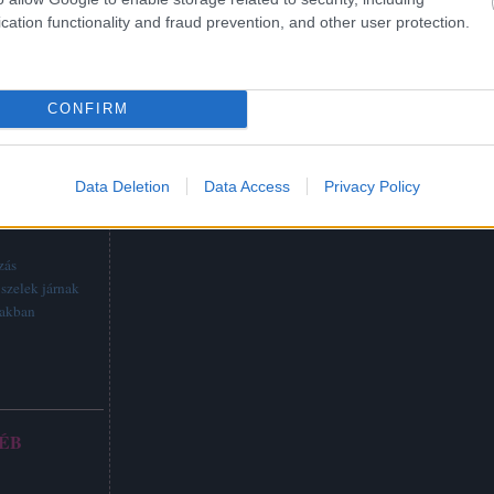
cation functionality and fraud prevention, and other user protection.
CONFIRM
Data Deletion
Data Access
Privacy Policy
TTABB
zás
szelek járnak
vakban
ÉB