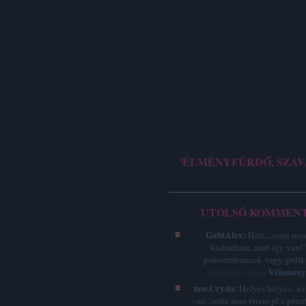
'ÉLMÉNYFÜRDŐ, SZAV
UTOLSÓ KOMMEN
GabiAlex:
Hátt....ezen mo
kiakadtam, mert így van!
pirítottribancok vagy grillk
Vélemény 
(
2013.06.04. 00:46
)
neo.Crysis:
Helyes helyes...e
van...soha nem értem pl a pénz