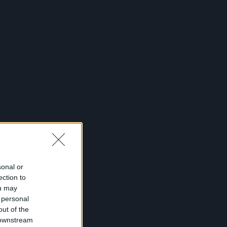
sonal or
ection to
ou may
 personal
out of the
 downstream