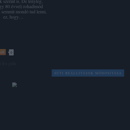
k szerint is. De tényleg,
úgy 80 évvel) rohadtmód
 semmit mondó tud lenni,
ez, hogy…
zik
0
i
fos
gála
SÜTI BEÁLLÍTÁSOK MÓDOSÍTÁSA