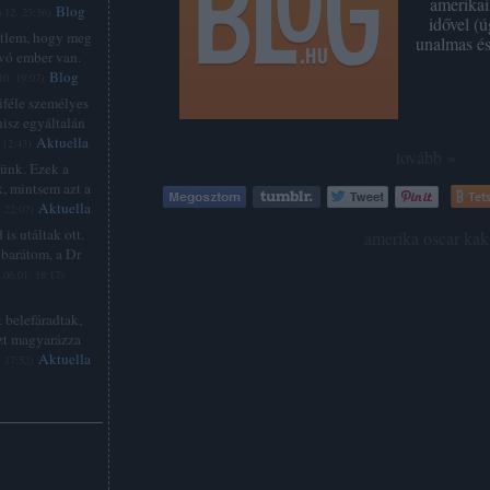
amerikai
Blog
.12. 23:56
)
idővel (
étlem, hogy meg
unalmas és
lvó ember van.
Blog
10. 19:07
)
féle személyes
hisz egyáltalán
Aktuella
 12:43
)
tovább »
zünk. Ezek a
, mintsem azt a
Tets
Aktuella
. 22:07
)
is utáltak ott.
Címkék:
amerika
oscar
kak
barátom, a Dr
.06.01. 18:17
)
 belefáradtak,
zt magyarázza
Aktuella
. 17:52
)
: