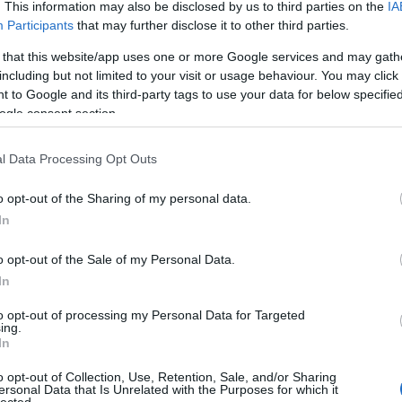
. This information may also be disclosed by us to third parties on the
IA
Participants
that may further disclose it to other third parties.
 that this website/app uses one or more Google services and may gath
including but not limited to your visit or usage behaviour. You may click 
 to Google and its third-party tags to use your data for below specifi
ogle consent section.
l Data Processing Opt Outs
o opt-out of the Sharing of my personal data.
In
o opt-out of the Sale of my Personal Data.
In
to opt-out of processing my Personal Data for Targeted
:
ing.
In
blogunk
o opt-out of Collection, Use, Retention, Sale, and/or Sharing
ersonal Data that Is Unrelated with the Purposes for which it
r
lected.