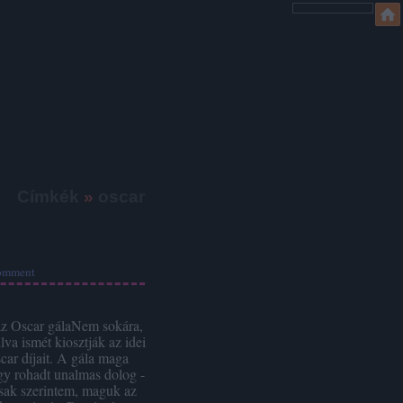
Címkék
»
oscar
omment
z Oscar gálaNem sokára,
va ismét kiosztják az idei
car díjait. A gála maga
gy rohadt unalmas dolog -
sak szerintem, maguk az