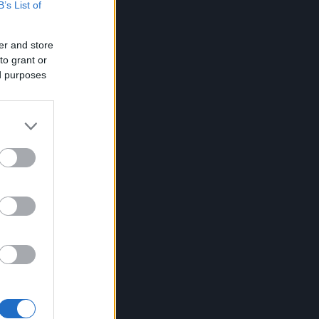
B’s List of
er and store
to grant or
ed purposes