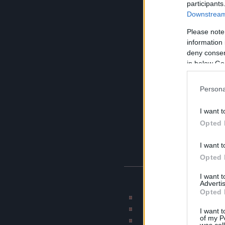
participants
Downstream 
Please note
information 
deny consent
in below Go
Persona
I want t
Opted 
I want t
Opted 
I want 
BLOG AJÁNLÓK
Advertis
Opted 
Rajzmester képmontázs 
CAT blogja
I want t
of my P
Munkahelyi terro
was col