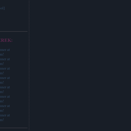
ol]
EREK: