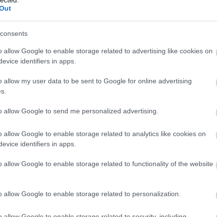
logja
Out
szenny
consents
barát)
o allow Google to enable storage related to advertising like cookies on
g
evice identifiers in apps.
!
o allow my user data to be sent to Google for online advertising
-sek
s.
log
dio)
to allow Google to send me personalized advertising.
o allow Google to enable storage related to analytics like cookies on
evice identifiers in apps.
o allow Google to enable storage related to functionality of the website
o allow Google to enable storage related to personalization.
o allow Google to enable storage related to security, including