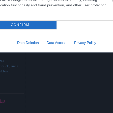
cation functionality and fraud prevention, and other user protection.
CONFIRM
Data Deletion
Data Access
Privacy Policy
TTABB
zás
szelek járnak
vakban
ÉB