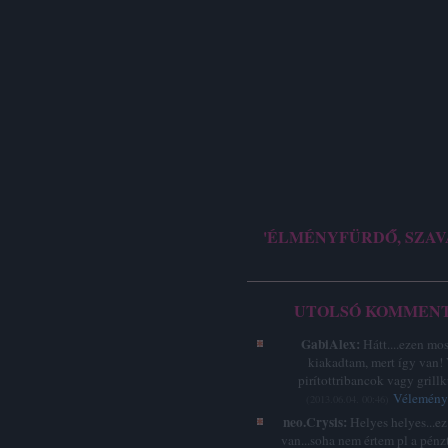
'ÉLMÉNYFÜRDŐ, SZAV
UTOLSÓ KOMMEN
GabiAlex:
Hátt....ezen mo
kiakadtam, mert így van!
pirítottribancok vagy grillk
Vélemény 
(
2013.06.04. 00:46
)
neo.Crysis:
Helyes helyes...e
van...soha nem értem pl a pénz