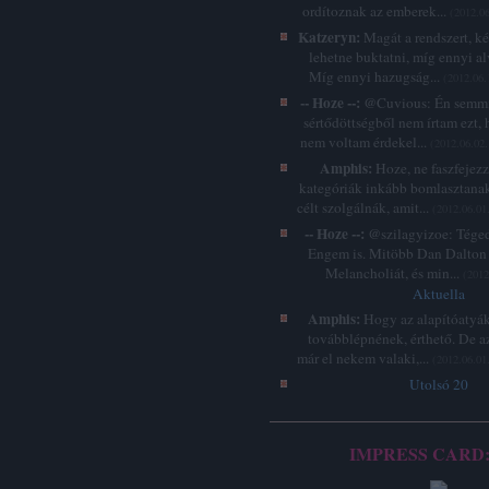
ordítoznak az emberek...
(
2012.06
Katzeryn:
Magát a rendszert, k
lehetne buktatni, míg ennyi a
Míg ennyi hazugság...
(
2012.06.
-- Hoze --:
@Cuvious: Én semmi
sértődöttségből nem írtam ezt, 
nem voltam érdekel...
(
2012.06.02.
Amphis:
Hoze, ne faszfejez
kategóriák inkább bomlasztanak
célt szolgálnák, amit...
(
2012.06.01
-- Hoze --:
@szilagyizoe: Téged 
Engem is. Mitöbb Dan Dalton 
Melancholiát, és min...
(
2012
Aktuella
Amphis:
Hogy az alapítóatyák
továbblépnének, érthető. De a
már el nekem valaki,...
(
2012.06.01
Utolsó 20
IMPRESS CARD