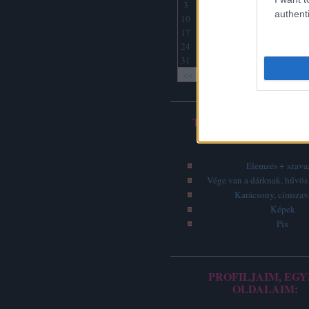
3
4
5
6
7
8
9
authenti
10
11
12
13
14
15
16
17
18
19
20
21
22
23
24
25
26
27
28
29
30
31
<<
<
Archív
TOP 5 - LEGOLVASO
ÍRÁSOK
Elemzés + szava
Vége van a dárknak, hűvös 
Karácsony, címsza
Képek
Pix
PROFILJAIM, EGY
OLDALAIM: