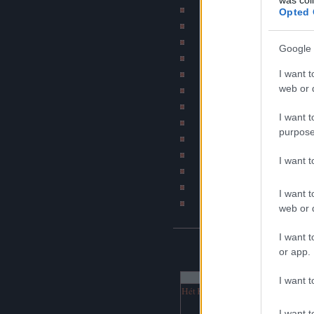
Szakítós történetek b
Opted 
Subba - A mindennapi 
Bombahír
Google 
Psychobilly blog (by Ír
I want t
BKV figyelő blo
web or d
Jó szar tetkód van
Napiszar
I want t
Bash.hu / vicces RSS
purpose
Katonatörténetek b
DJ Fm (Online netra
I want 
Hírcsárda portál
Napi rajz
I want t
Havaria Press
web or d
I want t
NAPTÁR
or app.
augusztus 2026
I want t
Hét
Ked
Sze
Csü
Pén
Szo
Vas
1
2
I want t