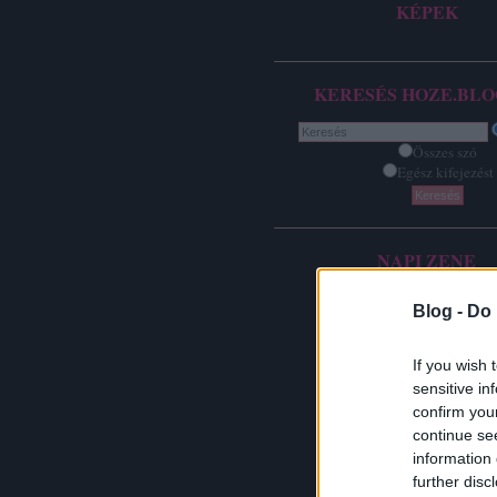
KÉPEK
KERESÉS HOZE.BLO
Összes szó
Egész kifejezést
NAPI ZENE
Blog -
Do 
If you wish 
sensitive in
confirm you
continue se
information 
further disc