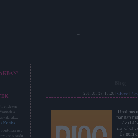
Hoze
AKBAN'
Blog
2011.01.27. 17:26 |
-Hoze-
|
7
k
TEK
st rendesen
Unalmas a
 Vannak a
pár nap múl
urvák, ak...
év (f)Os
/ Kritika
csípőből e
z pontosan így
És nem c
tárakban miért