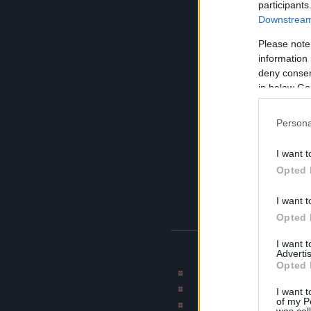
participants
Downstream 
Please note
information 
deny consent
in below Go
Persona
I want t
Opted 
I want t
Opted 
I want 
BLOG AJÁNLÓK
Advertis
Opted 
Rajzmester képmontázs 
CAT blogja
I want t
of my P
Munkahelyi terro
was col