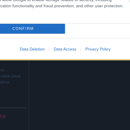
cation functionality and fraud prevention, and other user protection.
CONFIRM
Data Deletion
Data Access
Privacy Policy
TTABB
zás
szelek járnak
vakban
ÉB