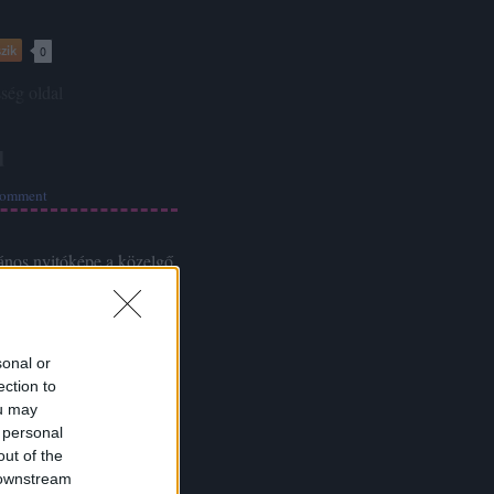
zik
0
sség
oldal
d
omment
ános nyitóképe a közelgő
ly még üzemen kívüli
méret) Ne tessék a csalánt
t még. Üzemel eddig az
ek…
sonal or
ection to
ou may
 personal
zik
0
out of the
 downstream