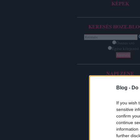
KÉPEK
KERESÉS HOZE.BLO
Összes szó
Egész kifejezést
NAPI ZENE
Blog -
Do 
If you wish 
sensitive in
confirm you
continue se
information 
further disc