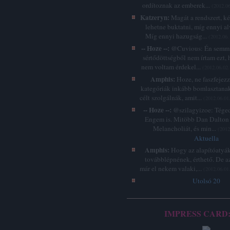
ordítoznak az emberek...
(
2012.06
Katzeryn:
Magát a rendszert, k
lehetne buktatni, míg ennyi a
Míg ennyi hazugság...
(
2012.06.
-- Hoze --:
@Cuvious: Én semmi
sértődöttségből nem írtam ezt, 
nem voltam érdekel...
(
2012.06.02.
Amphis:
Hoze, ne faszfejez
kategóriák inkább bomlasztanak
célt szolgálnák, amit...
(
2012.06.01
-- Hoze --:
@szilagyizoe: Téged 
Engem is. Mitöbb Dan Dalton 
Melancholiát, és min...
(
2012
Aktuella
Amphis:
Hogy az alapítóatyák
továbblépnének, érthető. De a
már el nekem valaki,...
(
2012.06.01
Utolsó 20
IMPRESS CARD