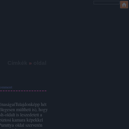
Címkék
»
oldal
omment
 bénaságaiTulajdonképp hét
őlegesen múltheti is), hogy
sh-oldalt is leszedetett a
iztosi kamara képekkel
Puruttya oldal szerverén