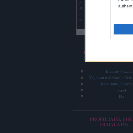
3
4
5
6
7
8
9
authenti
10
11
12
13
14
15
16
17
18
19
20
21
22
23
24
25
26
27
28
29
30
31
<<
<
Archív
TOP 5 - LEGOLVASO
ÍRÁSOK
Elemzés + szava
Vége van a dárknak, hűvös 
Karácsony, címsza
Képek
Pix
PROFILJAIM, EGY
OLDALAIM: