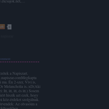
excsajok.net,…
zik
0
napiszar
omment
zétek a Napiszart.
napiszar.comMegkapta
 ma. Én 2-szer, Vivi is,
Dr Melancholia is.:xD(Aki
 Itt, itt, itt, és itt.) Sosem
iért hiszik azt ezek, hogy
mi köz-érdeket szolgálnak.
örvendek: Az olvasóim a
fellegekben…