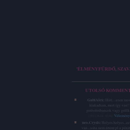
'ÉLMÉNYFÜRDŐ, SZAV
UTOLSÓ KOMMEN
GabiAlex:
Hátt....ezen mo
kiakadtam, mert így van!
pirítottribancok vagy grillk
Vélemény 
(
2013.06.04. 00:46
)
neo.Crysis:
Helyes helyes...e
van...soha nem értem pl a pénz