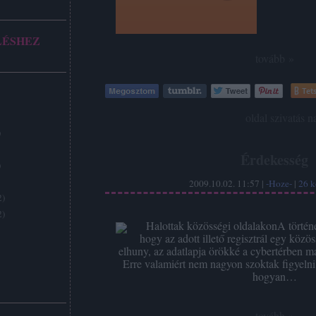
LÉSHEZ
tovább »
Tets
Címkék:
oldal
szivatás
n
)
Érdekesség
)
2009.10.02. 11:57 |
-Hoze-
|
26
k
2
)
2
)
Halottak közösségi oldalakonA történe
hogy az adott illető regisztrál egy közös
elhuny, az adatlapja örökké a cybertérben ma
Erre valamiért nem nagyon szoktak figyelni 
hogyan…
tovább »