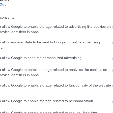
logja
Out
szenny
consents
barát)
o allow Google to enable storage related to advertising like cookies on
g
evice identifiers in apps.
!
o allow my user data to be sent to Google for online advertising
-sek
s.
log
dio)
to allow Google to send me personalized advertising.
o allow Google to enable storage related to analytics like cookies on
evice identifiers in apps.
o allow Google to enable storage related to functionality of the website
o allow Google to enable storage related to personalization.
o allow Google to enable storage related to security, including