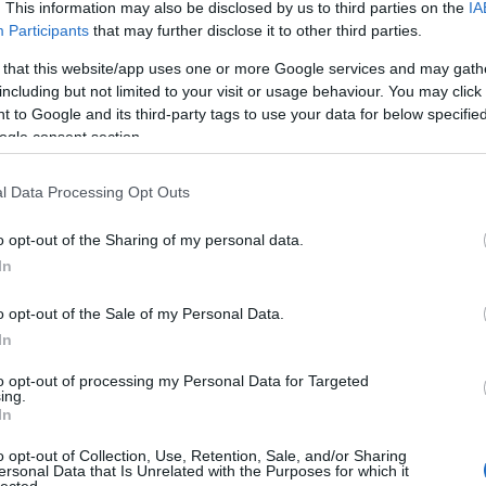
Címkék:
web
dark
oldal
da
. This information may also be disclosed by us to third parties on the
IA
Participants
that may further disclose it to other third parties.
 that this website/app uses one or more Google services and may gath
including but not limited to your visit or usage behaviour. You may click 
 to Google and its third-party tags to use your data for below specifi
ogle consent section.
l Data Processing Opt Outs
o opt-out of the Sharing of my personal data.
In
o opt-out of the Sale of my Personal Data.
In
to opt-out of processing my Personal Data for Targeted
:
ing.
In
blogunk
o opt-out of Collection, Use, Retention, Sale, and/or Sharing
ersonal Data that Is Unrelated with the Purposes for which it
r
lected.