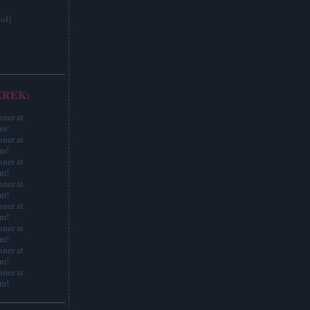
ol]
EREK: