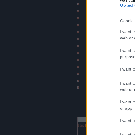
Szakítós történetek b
Opted 
Subba - A mindennapi 
Bombahír
Google 
Psychobilly blog (by Ír
I want t
BKV figyelő blo
web or d
Jó szar tetkód van
Napiszar
I want t
Bash.hu / vicces RSS
purpose
Katonatörténetek b
DJ Fm (Online netra
I want 
Hírcsárda portál
Napi rajz
I want t
Havaria Press
web or d
I want t
NAPTÁR
or app.
augusztus 2026
I want t
Hét
Ked
Sze
Csü
Pén
Szo
Vas
1
2
I want t