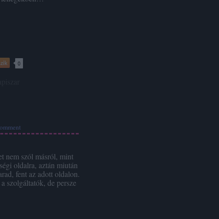
zik
0
apiszar
omment
t nem szól másról, mint
ségi oldalra, aztán miután
rad, fent az adott oldalon.
a szolgáltatók, de persze