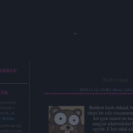
Hoze
AKBAN'
Tech rovat
2010.11.14. 15:49 |
-Hoze-
|
10
k
TEK
st rendesen
Betiltott trash oldalak
 Vannak a
elejei hír (sőt visszamen
urvák, ak...
két igen ismert un tra
/ Kritika
magyar adadvédelmi b
z pontosan így
együtt. E két oldal a 
tárakban miért