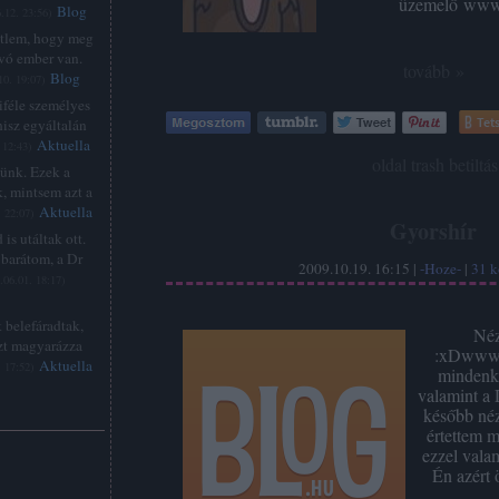
üzemelő www.
Blog
.12. 23:56
)
étlem, hogy meg
lvó ember van.
tovább »
Blog
10. 19:07
)
féle személyes
Tets
hisz egyáltalán
Aktuella
 12:43
)
Címkék:
oldal
trash
betiltás
zünk. Ezek a
, mintsem azt a
Aktuella
. 22:07
)
Gyorshír
is utáltak ott.
barátom, a Dr
2009.10.19. 16:15 |
-Hoze-
|
31
k
.06.01. 18:17
)
 belefáradtak,
Néz
zt magyarázza
:xDwww.
Aktuella
. 17:52
)
mindenki
valamint a 
később nézi:
értettem m
ezzel vala
:
Én azért 