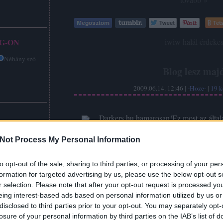
Tets
G-ON
Címkék:
iwiw
halál
érdeke
Néhány szó
Blog lesz maj
2009.06.14. 12:46 |
-Hoze-
|
19
k
Darkers.hu hamarosan!Ez most az által
Darkers.hu közösségi oldalnak, me
tesztváltozat most: (képre kattintva eredeti 
Not Process My Personal Information
verni a hátamon, mivel ez teszt változa
Aktuális, meg a Hír
to opt-out of the sale, sharing to third parties, or processing of your per
formation for targeted advertising by us, please use the below opt-out s
tovább »
r selection. Please note that after your opt-out request is processed y
eing interest-based ads based on personal information utilized by us or
Tets
disclosed to third parties prior to your opt-out. You may separately opt-
losure of your personal information by third parties on the IAB’s list of