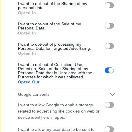
-Hoze-
•
2010. április 28.
0
not limited to your visit or usage behaviour. You may click to
I want to opt-out of the Sharing of my
personal data.
grant or deny consent to Google and its third-party tags to
Opted In
Nyertem a lottón!Bizonyám, bár szokás szerint 1500
use your data for below specified purposes in below Google
consent section.
ft-ot. 6-os lottón volt 3-asom újfent, bár szó szerint
I want to opt-out of the Sale of my
Personal Data.
kishíján 5-ösöm! Két további szám ugyanis, pont 1-el
Opted In
volt odébb (11 helyett 12, 34 helyett 35) Na
basszameg. Pedig jó lett volna fél milla, dehát a
I want to opt-out of processing my
Cseresznyejáték zrt már…
Personal Data for Targeted Advertising.
Opted In
Blog
I want to opt-out of Collection, Use,
Retention, Sale, and/or Sharing of my
Personal Data that Is Unrelated with the
-Hoze-
•
2009. június 10.
19
Purposes for which it was collected.
Opted Out
Fél-mázlikNa, ahogy megjósoltam, miféle boríték
Google consents
érkezett ma? Az elhagyott irataimat tartalmazóé...
Ennek most talán örülnöm kéne, de nem: "Jobbkor"
I want to allow Google to enable storage
nem is jöhetett volna, hisz már be van jelentve mind,
related to advertising like cookies on web or
és ki lett fizetve ugye az összes... Most kb betehetem
device identifiers in apps.
a sokadik…
I want to allow my user data to be sent to