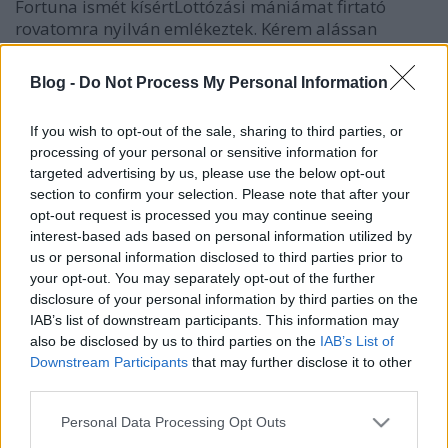
Fortuna ismét kísértLottózási mániámat firtató
rovatomra nyilván emlékeztek. Kérem alássan
ehéten 3-szor is (!) 3-asom volt a hatos lottón. 5-ször
játszottam meg, ebből 3 tétel nyert, 3-as egységbe
Blog -
Do Not Process My Personal Information
(csekély vigasz ugyan, 3 x 1150 ft), de akkor is.
Ráadásban ha kombináltuk…
If you wish to opt-out of the sale, sharing to third parties, or
processing of your personal or sensitive information for
Höhh - rovat
targeted advertising by us, please use the below opt-out
section to confirm your selection. Please note that after your
-Hoze-
•
2010. július 26.
0
opt-out request is processed you may continue seeing
interest-based ads based on personal information utilized by
Megint 3-asom volt a lottón (6-oson). 1240 ftot áldott
us or personal information disclosed to third parties prior to
a sors újfent. Immár 5-ödszörre van hármasom ezen
your opt-out. You may separately opt-out of the further
a játékon. Igazán lehetne egyszer több is már. De
disclosure of your personal information by third parties on the
legalább a mai A38-on rendezett Disorderlies bulira
IAB’s list of downstream participants. This information may
megvan a szóda-pénzem.Update - 03:55 - Szóda
also be disclosed by us to third parties on the
IAB’s List of
Downstream Participants
that may further disclose it to other
pénz mi, bazd meg! :xD
third parties.
Blog
Please note that this website/app uses one or more Google
Personal Data Processing Opt Outs
services and may gather and store information including but