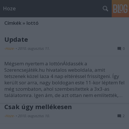
Hoze
Címkék
»
lottó
Update
-Hoze-
•
2010. augusztus 11.
0
Mégsem nyertem a lottónÁldassék a
Szerencsejáték.hu hivatalos weboldala, amit
tetszenek közel laza 4 nap eltéréssel frissítgeni. Így
került sor arra, nagy boldogan este 11-kor léptem fel
még szombaton, ahol szembesítettek a 3x3-as
találatomra. Igen ám, de azt ottan nem említették,…
Csak úgy mellékesen
-Hoze-
•
2010. augusztus 10.
2