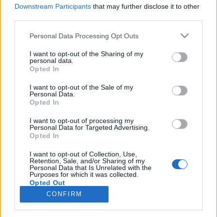
De mi lett az Ex-ekkel..?(Mikor Cupidót nyilazzák)Ki
Downstream Participants
that may further disclose it to other
nem gondolkozott már el azon, mi lesz / mi lett
third parties.
egykori kedveséből? Aa-aa kérem, most hiába húzza
mindenki a száját bölcsen, hogy "ő bizony nem", a
Please note that this website/app uses one or more Google
Personal Data Processing Opt Outs
services and may gather and store information including but
nagy szart nem! Ha nem is minden nap, de nyilván
not limited to your visit or usage behaviour. You may click to
I want to opt-out of the Sharing of my
később gondol rá majd az…
personal data.
grant or deny consent to Google and its third-party tags to
Opted In
use your data for below specified purposes in below Google
Blog
consent section.
I want to opt-out of the Sale of my
Personal Data.
-Hoze-
•
2008. november 02.
12
Opted In
I want to opt-out of processing my
NovemberkettőMajdnem tipikus vasárnap van. De
Personal Data for Targeted Advertising.
csak majdnem. Ködös hajnallal induló, de halottak
Opted In
napjába áttorkolló. Halotti hangulat, halotti
fényekkel - A Farkasréti temető a teraszunkkal
I want to opt-out of Collection, Use,
Retention, Sale, and/or Sharing of my
szemben van, kis rálátással bár a fák miatt. Mégis a
Personal Data that Is Unrelated with the
Purposes for which it was collected.
hajnalban is…
Opted Out
CONFIRM
Google consents