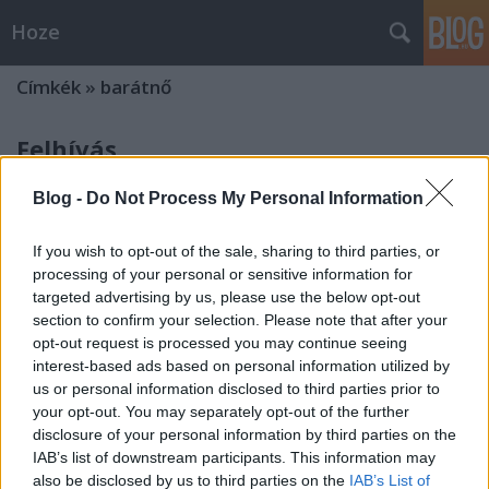
Hoze
Címkék
»
barátnő
Felhívás
-Hoze-
•
2009. szeptember 25.
26
Blog -
Do Not Process My Personal Information
Barátnőt keresek!Mivel a múltkori kiscicás blog
If you wish to opt-out of the sale, sharing to third parties, or
hirdetésemnek felettéb sikere lett (20 perc sem telt
processing of your personal or sensitive information for
el, és máris elkelt a kiscica) így arra gondoltam, most
targeted advertising by us, please use the below opt-out
egész más, ám annál közérdekűbb hirdetést teszek
section to confirm your selection. Please note that after your
ki. Hátha ennek is. Amúgy ez véresen komoly, hiába
opt-out request is processed you may continue seeing
röhög bárki…
interest-based ads based on personal information utilized by
us or personal information disclosed to third parties prior to
Blog
your opt-out. You may separately opt-out of the further
disclosure of your personal information by third parties on the
-Hoze-
•
2009. április 22.
67
IAB’s list of downstream participants. This information may
also be disclosed by us to third parties on the
IAB’s List of