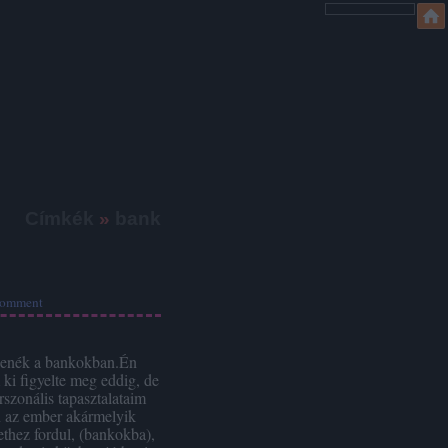
Címkék
»
bank
omment
zenék a bankokban.Én
i figyelte meg eddig, de
rszonális tapasztalataim
n az ember akármelyik
ethez fordul, (bankokba),