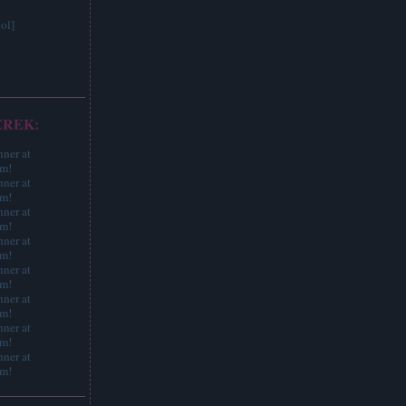
ol]
EREK: