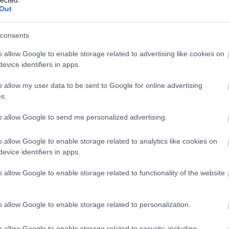
logja
Out
szenny
consents
barát)
o allow Google to enable storage related to advertising like cookies on
g
evice identifiers in apps.
!
o allow my user data to be sent to Google for online advertising
-sek
s.
log
dio)
to allow Google to send me personalized advertising.
o allow Google to enable storage related to analytics like cookies on
evice identifiers in apps.
o allow Google to enable storage related to functionality of the website
o allow Google to enable storage related to personalization.
o allow Google to enable storage related to security, including