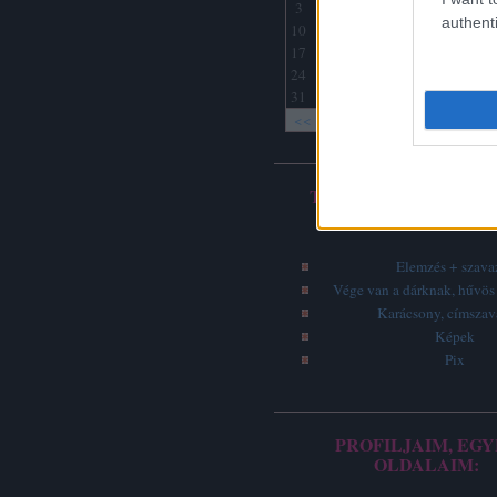
3
4
5
6
7
8
9
authenti
10
11
12
13
14
15
16
17
18
19
20
21
22
23
24
25
26
27
28
29
30
31
<<
<
Archív
TOP 5 - LEGOLVASO
ÍRÁSOK
Elemzés + szava
Vége van a dárknak, hűvös 
Karácsony, címsza
Képek
Pix
PROFILJAIM, EGY
OLDALAIM: