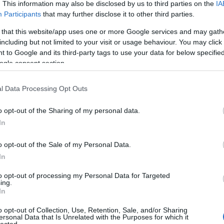
. This information may also be disclosed by us to third parties on the
IA
Participants
that may further disclose it to other third parties.
 that this website/app uses one or more Google services and may gath
including but not limited to your visit or usage behaviour. You may click 
 to Google and its third-party tags to use your data for below specifi
ogle consent section.
l Data Processing Opt Outs
o opt-out of the Sharing of my personal data.
In
o opt-out of the Sale of my Personal Data.
In
to opt-out of processing my Personal Data for Targeted
:
ing.
In
blogunk
o opt-out of Collection, Use, Retention, Sale, and/or Sharing
ersonal Data that Is Unrelated with the Purposes for which it
r
lected.