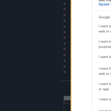
Szakítós történetek b
Opted 
Subba - A mindennapi 
Bombahír
Google 
Psychobilly blog (by Ír
I want t
BKV figyelő blo
web or d
Jó szar tetkód van
Napiszar
I want t
Bash.hu / vicces RSS
purpose
Katonatörténetek b
DJ Fm (Online netra
I want 
Hírcsárda portál
Napi rajz
I want t
Havaria Press
web or d
I want t
NAPTÁR
or app.
augusztus 2026
I want t
Hét
Ked
Sze
Csü
Pén
Szo
Vas
1
2
I want t