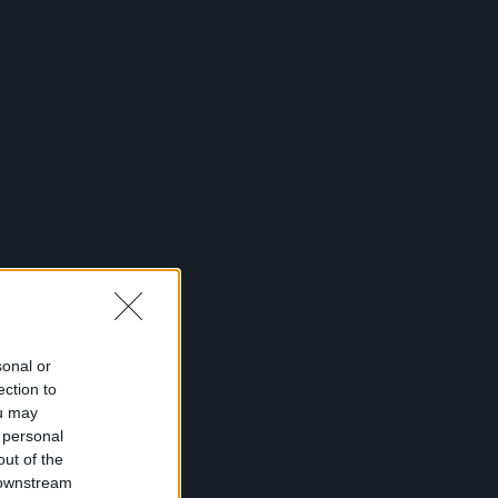
sonal or
ection to
ou may
 personal
out of the
 downstream