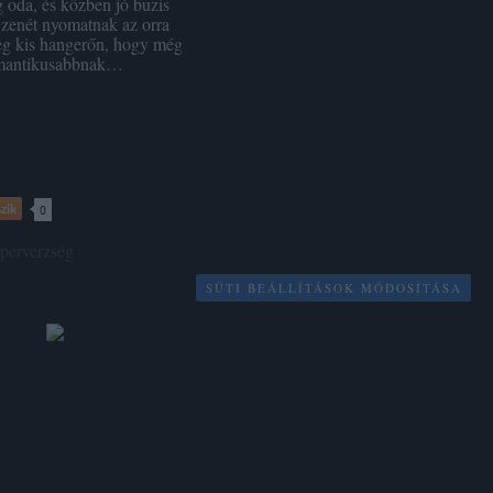
 oda, és közben jó buzis
zenét nyomatnak az orra
leg kis hangerőn, hogy még
mantikusabbnak…
zik
0
perverzség
SÜTI BEÁLLÍTÁSOK MÓDOSÍTÁSA