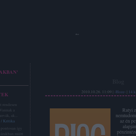
Hoze
AKBAN'
Blog
2010.10.26. 11:09 |
-Hoze-
|
14
k
TEK
st rendesen
Ratyi 
 Vannak a
nemtudom k
urvák, ak...
az én pe
/ Kritika
alapjá
z pontosan így
pénzintéz
tárakban miért