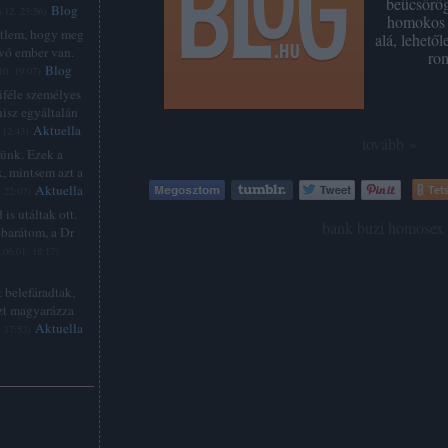
beücsörög
Blog
.12. 23:56
)
homokos 
étlem, hogy meg
alá, lehető
lvó ember van.
ro
Blog
10. 19:07
)
féle személyes
hisz egyáltalán
Aktuella
 12:43
)
tovább »
zünk. Ezek a
, mintsem azt a
Aktuella
Tets
. 22:07
)
is utáltak ott.
Címkék:
bank
buzi
homosex
barátom, a Dr
.06.01. 18:17
)
 belefáradtak,
zt magyarázza
Aktuella
. 17:52
)
: