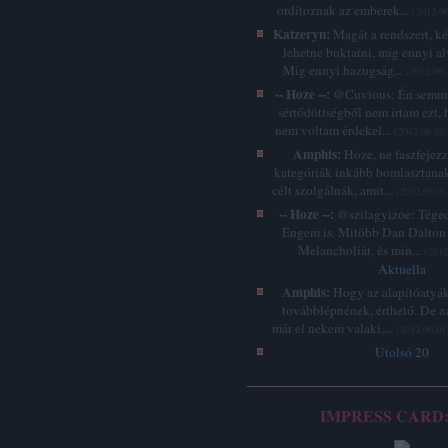
ordítoznak az emberek...
(
2012.06
Katzeryn:
Magát a rendszert, k
lehetne buktatni, míg ennyi a
Míg ennyi hazugság...
(
2012.06.
-- Hoze --:
@Cuvious: Én semmi
sértődöttségből nem írtam ezt, 
nem voltam érdekel...
(
2012.06.02.
Amphis:
Hoze, ne faszfejez
kategóriák inkább bomlasztanak
célt szolgálnák, amit...
(
2012.06.01
-- Hoze --:
@szilagyizoe: Téged 
Engem is. Mitöbb Dan Dalton 
Melancholiát, és min...
(
2012
Aktuella
Amphis:
Hogy az alapítóatyák
továbblépnének, érthető. De a
már el nekem valaki,...
(
2012.06.01
Utolsó 20
IMPRESS CARD