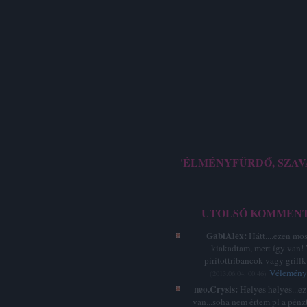
'ÉLMÉNYFÜRDŐ, SZAV
UTOLSÓ KOMMEN
GabiAlex:
Hátt....ezen mo
kiakadtam, mert így van!
pirítottribancok vagy grillk
Vélemény 
(
2013.06.04. 00:46
)
neo.Crysis:
Helyes helyes...e
van...soha nem értem pl a pénz