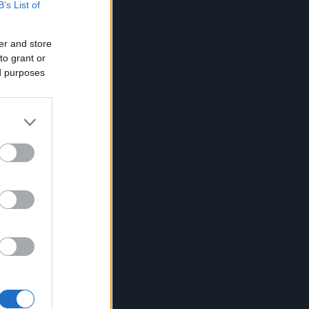
B’s List of
er and store
to grant or
ed purposes