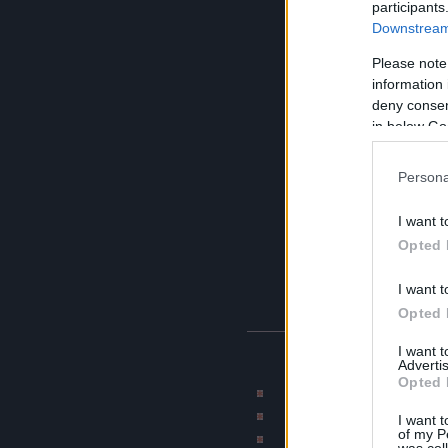
participants
Downstream 
Please note
information 
deny consent
in below Go
Persona
I want t
Opted 
I want t
Opted 
I want 
BLOG AJÁNLÓK
Advertis
Opted 
Rajzmester képmontázs 
CAT blogja
I want t
of my P
Munkahelyi terro
was col