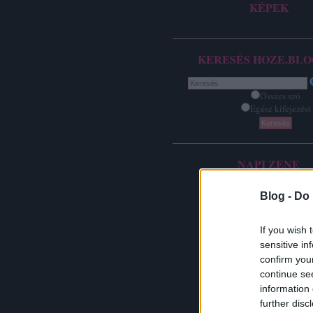
KÉPEK
KERESÉS HOZE.BLO
Összes szó
Egész kifejezést
NAPI ZENE
Blog -
Do 
If you wish 
sensitive in
confirm you
continue se
information 
further disc