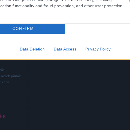
cation functionality and fraud prevention, and other user protection.
CONFIRM
Data Deletion
Data Access
Privacy Policy
TTABB
zás
szelek járnak
vakban
ÉB