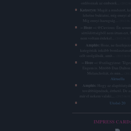
ordítoznak az emberek...
(
2012.06
Katzeryn:
Magát a rendszert, k
lehetne buktatni, míg ennyi a
Míg ennyi hazugság...
(
2012.06.
-- Hoze --:
@Cuvious: Én semmi
sértődöttségből nem írtam ezt, 
nem voltam érdekel...
(
2012.06.02.
Amphis:
Hoze, ne faszfejez
kategóriák inkább bomlasztanak
célt szolgálnák, amit...
(
2012.06.01
-- Hoze --:
@szilagyizoe: Téged 
Engem is. Mitöbb Dan Dalton 
Melancholiát, és min...
(
2012
Aktuella
Amphis:
Hogy az alapítóatyák
továbblépnének, érthető. De a
már el nekem valaki,...
(
2012.06.01
Utolsó 20
IMPRESS CARD