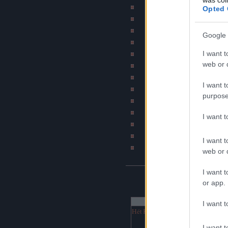
Szakítós történetek b
Opted 
Subba - A mindennapi 
Bombahír
Google 
Psychobilly blog (by Ír
I want t
BKV figyelő blo
web or d
Jó szar tetkód van
Napiszar
I want t
Bash.hu / vicces RSS
purpose
Katonatörténetek b
DJ Fm (Online netra
I want 
Hírcsárda portál
Napi rajz
I want t
Havaria Press
web or d
I want t
NAPTÁR
or app.
augusztus 2026
I want t
Hét
Ked
Sze
Csü
Pén
Szo
Vas
1
2
I want t