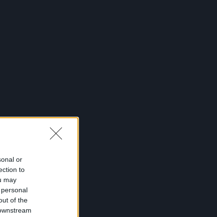
sonal or
ection to
ou may
 personal
out of the
 downstream