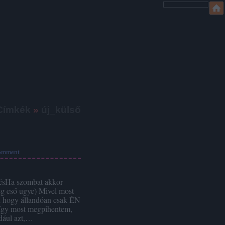
Címkék
»
új_külső
omment
ésHa szombat akkor
Meg eső ugye) Mivel most
an hogy állandóan csak ÉN
 így most megpihentem,
dául azt,…