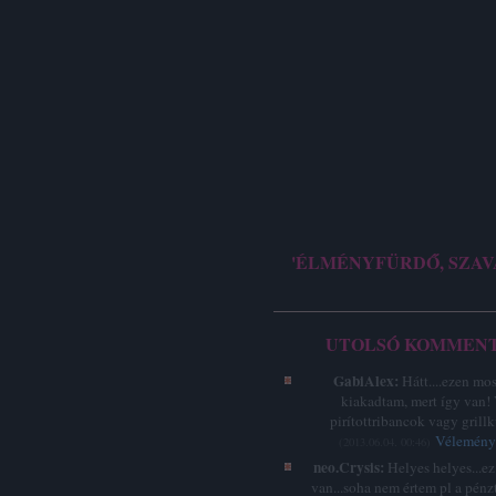
'ÉLMÉNYFÜRDŐ, SZAV
UTOLSÓ KOMMEN
GabiAlex:
Hátt....ezen mo
kiakadtam, mert így van!
pirítottribancok vagy grillk
Vélemény 
(
2013.06.04. 00:46
)
neo.Crysis:
Helyes helyes...e
van...soha nem értem pl a pénz