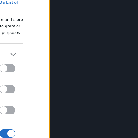
B’s List of
er and store
to grant or
ed purposes