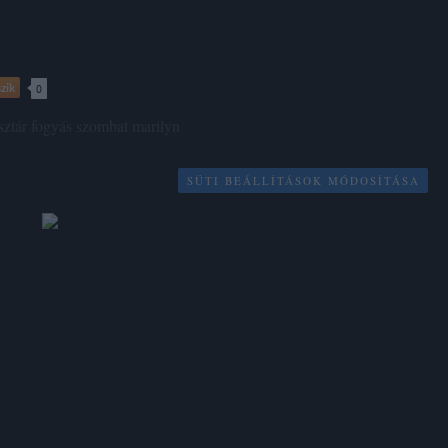
zik
0
sztár
fogyás
szombat
marilyn
SÜTI BEÁLLÍTÁSOK MÓDOSÍTÁSA