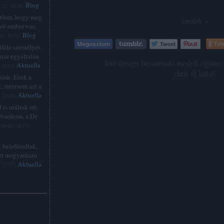
Blog
.12. 23:56
)
étlem, hogy meg
tovább »
lvó ember van.
Blog
10. 19:07
)
Tets
féle személyes
hisz egyáltalán
Címkék:
fotó
design
beszámoló
modell
cigány
Aktuella
 12:43
)
chris
új külső
zünk. Ezek a
, mintsem azt a
Aktuella
. 22:07
)
is utáltak ott.
barátom, a Dr
.06.01. 18:17
)
 belefáradtak,
zt magyarázza
Aktuella
. 17:52
)
: