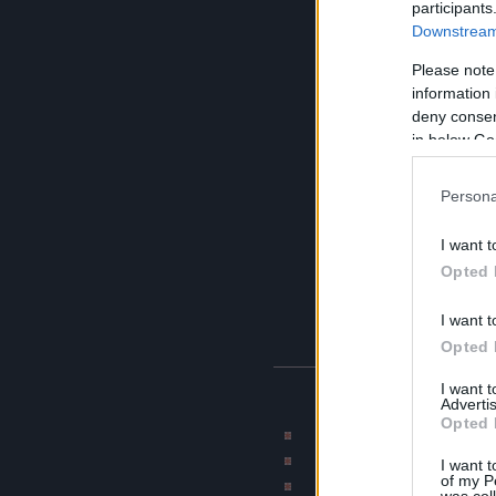
participants
Downstream 
Please note
information 
deny consent
in below Go
Persona
I want t
Opted 
I want t
Opted 
I want 
BLOG AJÁNLÓK
Advertis
Opted 
Rajzmester képmontázs 
CAT blogja
I want t
of my P
Munkahelyi terro
was col