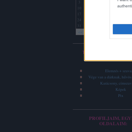
3
4
5
6
7
8
9
authenti
10
11
12
13
14
15
16
17
18
19
20
21
22
23
24
25
26
27
28
29
30
31
<<
<
Archív
TOP 5 - LEGOLVASO
ÍRÁSOK
Elemzés + szava
Vége van a dárknak, hűvös 
Karácsony, címsza
Képek
Pix
PROFILJAIM, EGY
OLDALAIM: