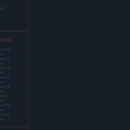
ol]
EREK: