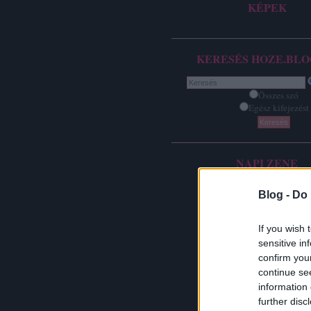
KÉPEK
KERESÉS HOZE.BLO
Összes szó
Egész kifejezést
NAPI ZENE
Blog -
Do 
If you wish 
sensitive in
confirm you
continue se
information 
further disc