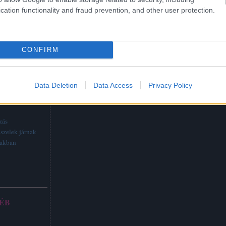
cation functionality and fraud prevention, and other user protection.
CONFIRM
Data Deletion
Data Access
Privacy Policy
TTABB
zás
szelek járnak
vakban
ÉB