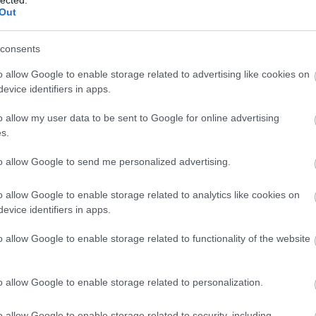
logja
Out
szenny
consents
barát)
o allow Google to enable storage related to advertising like cookies on
g
evice identifiers in apps.
!
o allow my user data to be sent to Google for online advertising
-sek
s.
log
dio)
to allow Google to send me personalized advertising.
o allow Google to enable storage related to analytics like cookies on
evice identifiers in apps.
o allow Google to enable storage related to functionality of the website
o allow Google to enable storage related to personalization.
o allow Google to enable storage related to security, including