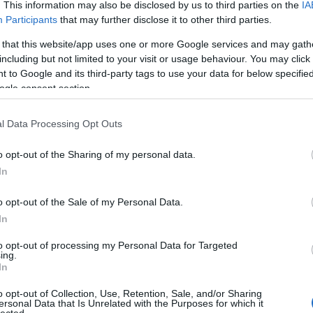
. This information may also be disclosed by us to third parties on the
IA
Participants
that may further disclose it to other third parties.
 that this website/app uses one or more Google services and may gath
including but not limited to your visit or usage behaviour. You may click 
 to Google and its third-party tags to use your data for below specifi
ogle consent section.
l Data Processing Opt Outs
o opt-out of the Sharing of my personal data.
In
o opt-out of the Sale of my Personal Data.
In
to opt-out of processing my Personal Data for Targeted
:
ing.
In
blogunk
o opt-out of Collection, Use, Retention, Sale, and/or Sharing
ersonal Data that Is Unrelated with the Purposes for which it
r
lected.