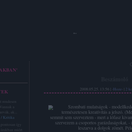
Hoze
AKBAN'
Beszámoló
2008.05.25. 13:56 |
-Hoze-
|
2
k
TEK
st rendesen
Szombati mulatságok - modellked
 Vannak a
természetesen kreatívítás a jelszó. (
urvák, ak...
semmit sem szerveztem - mert a lófasz kiv
/ Kritika
szervezem a csoportos garázdaságokat, -
z pontosan így
leszarva a dolgok zömét. Pél
tárakban miért